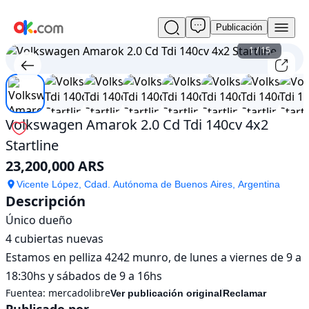
Publicación
Usado
Volkswagen
1
/
15
Amarok
2.0
Cd
Tdi
140cv
Volkswagen Amarok 2.0 Cd Tdi 140cv 4x2
4x2
Startline
Startline
En
23,200,000 ARS
venta
23,200,000
Vicente López, Cdad. Autónoma de Buenos Aires, Argentina
Descripción
ARS
Único dueño 

4 cubiertas nuevas 

Estamos en pelliza 4242 munro, de lunes a viernes de 9 a 
18:30hs y sábados de 9 a 16hs
Fuentea:
mercadolibre
Ver publicación original
Reclamar
Publicado por