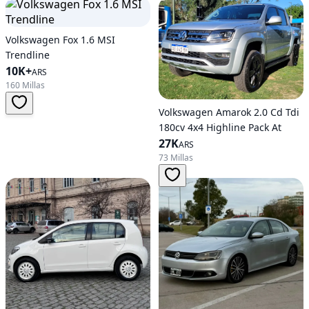
Volkswagen Fox 1.6 MSI
Trendline
10K+
ARS
160 Millas
Volkswagen Amarok 2.0 Cd Tdi
180cv 4x4 Highline Pack At
27K
ARS
73 Millas