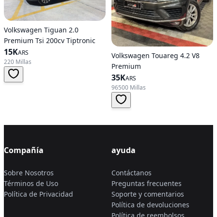
Volkswagen Tiguan 2.0
Premium Tsi 200cv Tiptronic
15K
ARS
Volkswagen Touareg 4.2 V8
220 Millas
Premium
35K
ARS
96500 Millas
Compañía
ayuda
Sobre Nosotros
Contáctanos
Términos de Uso
Preguntas frecuentes
Política de Privacidad
Soporte y comentarios
Política de devoluciones
Política de reembolsos