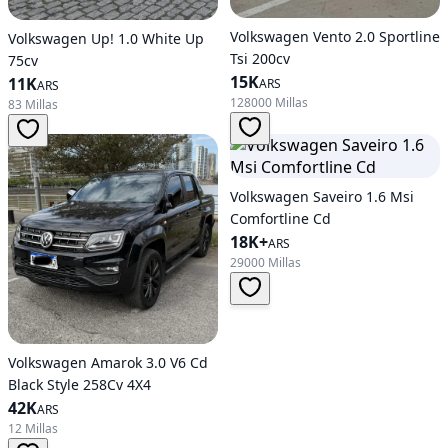
Volkswagen Vento 2.0 Sportline
Volkswagen Up! 1.0 White Up
Tsi 200cv
75cv
15K
11K
ARS
ARS
128000 Millas
83 Millas
Volkswagen Saveiro 1.6 Msi
Comfortline Cd
18K+
ARS
29000 Millas
Volkswagen Amarok 3.0 V6 Cd
Black Style 258Cv 4X4
42K
ARS
12 Millas