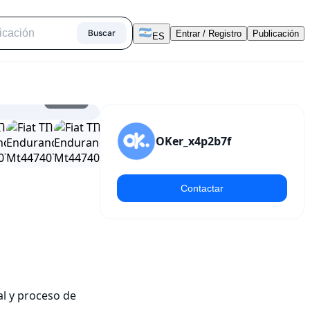
Buscar
Entrar / Registro
Publicación
ES
1
/
25
OKer_x4p2b7f
Contactar
l y proceso de 