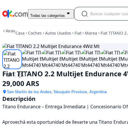
Usado
Todas las categorías
Fiat
TITANO
Atrás
Casa
Coches
Autos Usados
Fiat
Marea
Fiat TITANO 2
2.2
Multijet
Endurance
4Wd
Mt
En
venta
Fiat TITANO 2.2 Multijet Endurance 
29,000
ARS
29,000 ARS
San Martín de los Andes, Neuquén Province, Argentina
Descripción
Titano Endurance – Entrega Inmediata | Concesionario Ofi
Aprovechá esta oportunidad de llevarte una Titano Enduranc