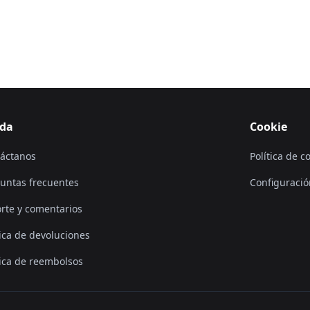
da
Cookie
áctanos
Política de c
untas frecuentes
Configuració
rte y comentarios
tica de devoluciones
tica de reembolsos