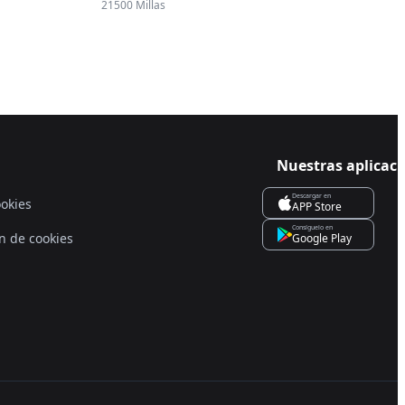
21500 Millas
Nuestras aplicac
Descargar en
ookies
APP Store
Consíguelo en
n de cookies
Google Play