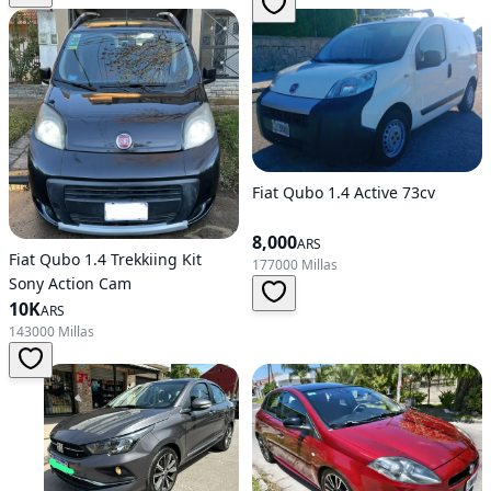
Fiat Qubo 1.4 Active 73cv
8,000
ARS
Fiat Qubo 1.4 Trekkiing Kit
177000 Millas
Sony Action Cam
10K
ARS
143000 Millas