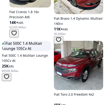
Fiat Cronos 1.8 16v
Precision At6
Fiat Bravo 1.4 Dynamic Multiair
14K+
ARS
140cv
62200 Millas
11K+
ARS
96 Millas
Fiat 500C 1.4 Mulitair Lounge
105Cv At
25K
ARS
89500 Millas
Fiat Toro 2.0 Freedom 4x2
15K