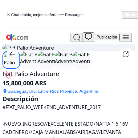
Chat rápido, mejores ofertas — Descargar
Publicación
Usado
1
/
5
Fiat
Palio
Adventure
En
venta
Fiat Palio Adventure
15,800,000
15,800,000 ARS
ARS
Gualeguaychú, Entre Ríos Province, Argentina
Descripción
#FIAT_PALIO_WEEKEND_ADVENTURE_2017

-NUEVO INGRESO//EXCELENTE ESTADO/NAFTA 1.6 16V 
CADENERO//CAJA MANUAL/ABS/AIRBAG///LEVANTA 