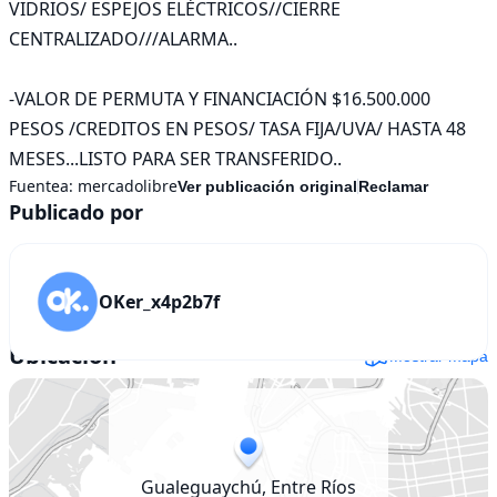
VIDRIOS/ ESPEJOS ELÉCTRICOS//CIERRE 
CENTRALIZADO///ALARMA..

-VALOR DE PERMUTA Y FINANCIACIÓN $16.500.000 
PESOS /CREDITOS EN PESOS/ TASA FIJA/UVA/ HASTA 48 
MESES...LISTO PARA SER TRANSFERIDO..
Fuentea:
mercadolibre
Ver publicación original
Reclamar
Publicado por
OKer_x4p2b7f
Ubicación
Mostrar mapa
Gualeguaychú, Entre Ríos