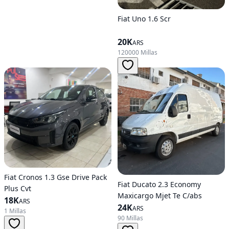
Fiat Uno 1.6 Scr
20K
ARS
120000 Millas
Fiat Cronos 1.3 Gse Drive Pack
Fiat Ducato 2.3 Economy
Plus Cvt
Maxicargo Mjet Te C/abs
18K
ARS
24K
ARS
1 Millas
90 Millas