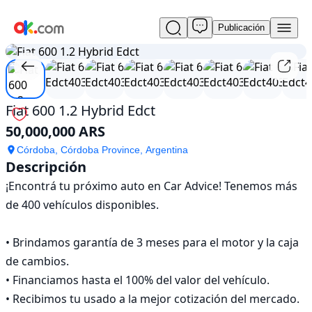
Publicación
Usado
1
/
21
Fiat
600
1.2
Hybrid
Edct
Fiat 600 1.2 Hybrid Edct
En
50,000,000 ARS
venta
50,000,000
Córdoba, Córdoba Province, Argentina
ARS
Descripción
¡Encontrá tu próximo auto en Car Advice! Tenemos más 
de 400 vehículos disponibles.

• Brindamos garantía de 3 meses para el motor y la caja 
de cambios.

• Financiamos hasta el 100% del valor del vehículo.

• Recibimos tu usado a la mejor cotización del mercado.
