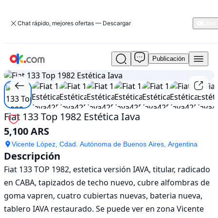
Chat rápido, mejores ofertas — Descargar
Publicación
Usado
1
/
12
Fiat
133
Top
1982
Estética
Fiat 133 Top 1982 Estética Iava
Iava
5,100 ARS
En
venta
Vicente López, Cdad. Autónoma de Buenos Aires, Argentina
5,100
Descripción
ARS
Fiat 133 TOP 1982, estetica versión IAVA, titular, radicado 
en CABA, tapizados de techo nuevo, cubre alfombras de 
goma vapren, cuatro cubiertas nuevas, bateria nueva, 
tablero IAVA restaurado. Se puede ver en zona Vicente 