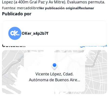
Lopez (a 400m Gral Paz y Av Mitre). Evaluamos permuta.
Fuentea:
mercadolibre
Ver publicación original
Reclamar
Publicado por
OKer_x4p2b7f
Ubicación
Mostrar mapa
Vicente López, Cdad.
Autónoma de Buenos Aires,
Argentina