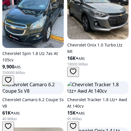
Chevrolet Onix 1.0 Turbo Ltz
Mt
Chevrolet Spin 1.8 Ltz 7as At
16K+
ARS
105cv
18000 Millas
9,900
ARS
250000 Millas
Chevrolet Camaro 6.2 Coupe Ss
Chevrolet Tracker 1.8 Ltz+ Awd
V8
At 140cv
61K+
15K+
ARS
ARS
40 Millas
95 Millas