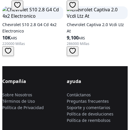
Chevrolet S10 2.8 G4 Cd 4x2
Chevrolet Captiva 2.0 Vcdi Ltz
Electronico
At
10K
9,100
ARS
ARS
220000 Millas
286000 Millas
Compañía
ayuda
Sobre Nosotros
Contáctanos
Términos de Uso
Preguntas frecuentes
Política de Privacidad
Soporte y comentarios
Política de devoluciones
Política de reembolsos