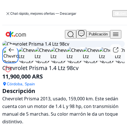
Chat rápido, mejores ofertas — Descargar
Publicación
Usado
1
/
12
Chevrolet
Prisma
1.4
Ltz
98cv
Chevrolet Prisma 1.4 Ltz 98cv
En
11,900,000 ARS
venta
11,900,000
Córdoba, Spain
ARS
Descripción
Chevrolet Prisma 2013, usado, 159,000 km. Este sedán 
cuenta con un motor de 1.4 L y 98 hp, con transmisión 
manual de 5 marchas. Su color marrón le da un toque 
distintivo. 
