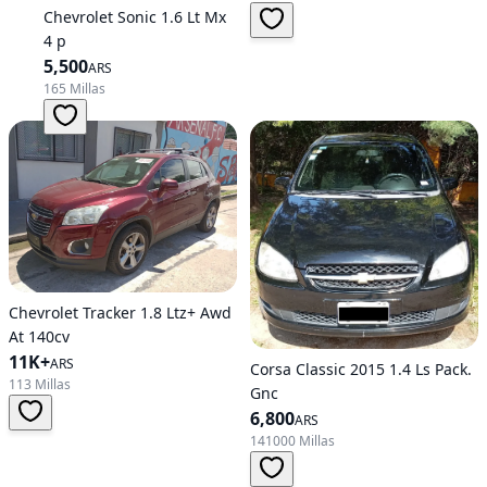
Chevrolet Sonic 1.6 Lt Mx
4 p
5,500
ARS
165 Millas
Chevrolet Tracker 1.8 Ltz+ Awd
At 140cv
11K+
ARS
Corsa Classic 2015 1.4 Ls Pack.
113 Millas
Gnc
6,800
ARS
141000 Millas