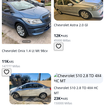
Chevrolet Astra 2.0 Gl
12K+
ARS
45000 Millas
Chevrolet Onix 1.4 Lt Mt 98cv
11K
ARS
147777 Millas
Chevrolet S10 2.8 TD 4X4 HC
MT
23K+
ARS
150000 Millas