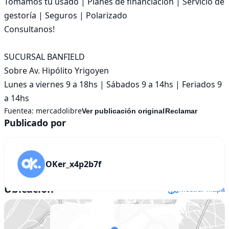
Tomamos tu usado | Planes de financiación | Servicio de 
gestoría | Seguros | Polarizado

Consultanos!

SUCURSAL BANFIELD

Sobre Av. Hipólito Yrigoyen

Lunes a viernes 9 a 18hs | Sábados 9 a 14hs | Feriados 9 
a 14hs
Fuentea:
mercadolibre
Ver publicación original
Reclamar
Publicado por
OKer_x4p2b7f
Ubicación
Mostrar mapa