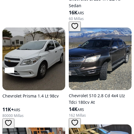
Sedan
16K
ARS
60 Millas
Chevrolet S10 2.8 Cd 4x4 Ltz
Chevrolet Prisma 1.4 Lt 98cv
Tdci 180cv At
14K
11K+
ARS
ARS
162 Millas
80000 Millas