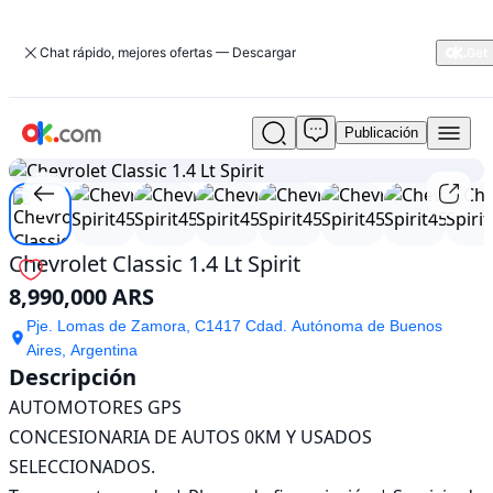
Chat rápido, mejores ofertas — Descargar
Publicación
Usado
1
/
20
Chevrolet
Classic
1.4
Lt
Spirit
Chevrolet Classic 1.4 Lt Spirit
En
8,990,000 ARS
venta
8,990,000
Pje. Lomas de Zamora, C1417 Cdad. Autónoma de Buenos
ARS
Aires, Argentina
Descripción
AUTOMOTORES GPS

CONCESIONARIA DE AUTOS 0KM Y USADOS 
SELECCIONADOS.
