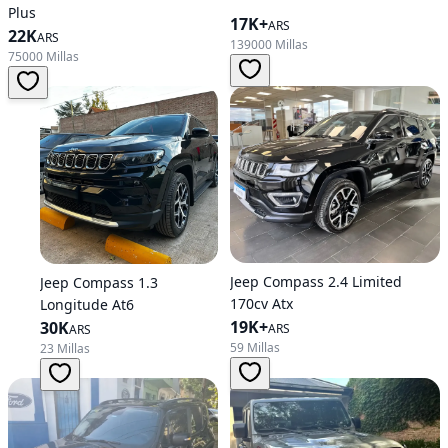
Plus
17K+
ARS
22K
ARS
139000 Millas
75000 Millas
Jeep Compass 2.4 Limited
Jeep Compass 1.3
170cv Atx
Longitude At6
19K+
30K
ARS
ARS
59 Millas
23 Millas