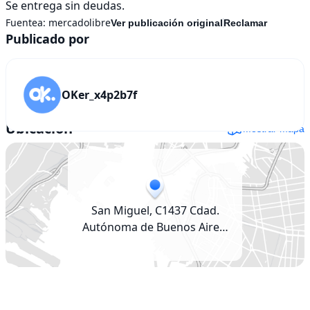
Se entrega sin deudas.
Fuentea:
mercadolibre
Ver publicación original
Reclamar
Publicado por
OKer_x4p2b7f
Ubicación
Mostrar mapa
San Miguel, C1437 Cdad.
Autónoma de Buenos Aires,
Argentina