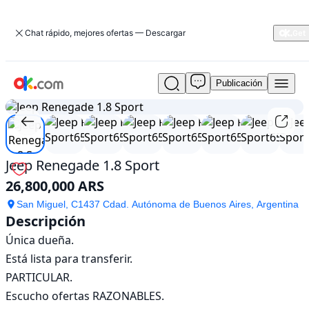
Chat rápido, mejores ofertas — Descargar
Publicación
Usado
1
/
10
Jeep
Renegade
1.8
Sport
En
Jeep Renegade 1.8 Sport
venta
26,800,000 ARS
26,800,000
ARS
San Miguel, C1437 Cdad. Autónoma de Buenos Aires, Argentina
Descripción
Única dueña. 

Está lista para transferir.

PARTICULAR. 

Escucho ofertas RAZONABLES.
