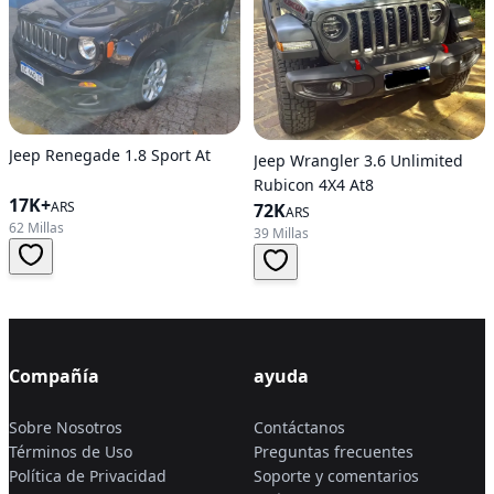
Jeep Renegade 1.8 Sport At
Jeep Wrangler 3.6 Unlimited
Rubicon 4X4 At8
17K+
ARS
72K
ARS
62 Millas
39 Millas
Compañía
ayuda
Sobre Nosotros
Contáctanos
Términos de Uso
Preguntas frecuentes
Política de Privacidad
Soporte y comentarios