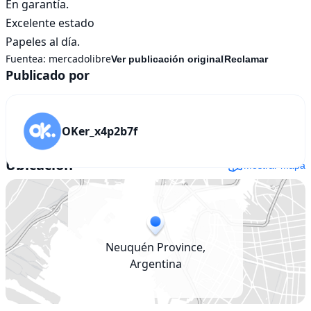
En garantía.

Excelente estado

Papeles al día.
Fuentea:
mercadolibre
Ver publicación original
Reclamar
Publicado por
OKer_x4p2b7f
Ubicación
Mostrar mapa
Neuquén Province,
Argentina