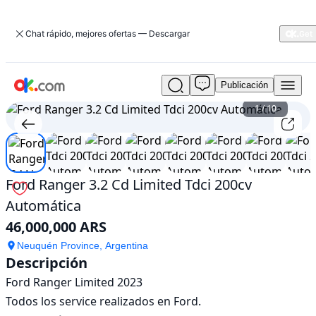
Chat rápido, mejores ofertas — Descargar
Publicación
Usado
Ford
1
/
10
Ranger
3.2
Cd
Limited
Tdci
Ford Ranger 3.2 Cd Limited Tdci 200cv
200cv
Automática
Automática
En
46,000,000 ARS
venta
46,000,000
Neuquén Province, Argentina
Descripción
ARS
Ford Ranger Limited 2023

Todos los service realizados en Ford. 
