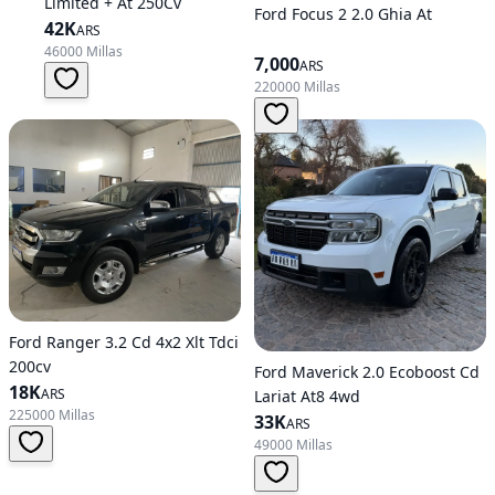
Limited + At 250Cv
Ford Focus 2 2.0 Ghia At
42K
ARS
46000 Millas
7,000
ARS
220000 Millas
Ford Ranger 3.2 Cd 4x2 Xlt Tdci
200cv
Ford Maverick 2.0 Ecoboost Cd
18K
ARS
Lariat At8 4wd
225000 Millas
33K
ARS
49000 Millas