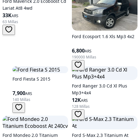
Ford Maverick 2.0 Ecoboost Cd
Lariat At8 4wd
33K
ARS
63 Millas
Ford Ecosport 1.6 Xls Mp3 4x2
6,800
ARS
190000 Millas
Ford Fiesta S 2015
Ford Ranger 3.0 Cd Xl Plus
7,900
Mp3+4x4
ARS
12K
140 Millas
ARS
128 Millas
Ford Mondeo 2.0 Titanium
Ford S-Max 2.3 Titanium At