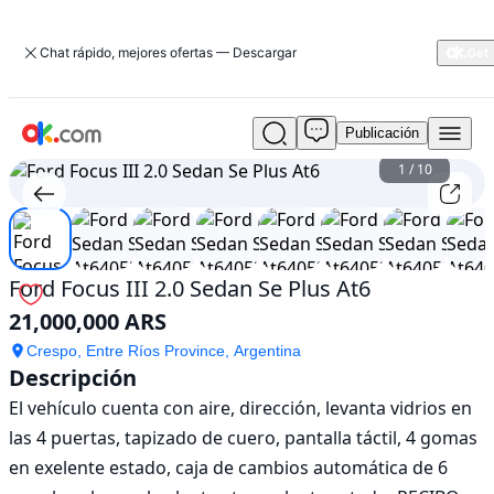
Chat rápido, mejores ofertas — Descargar
Publicación
Usado
Ford
1
/
10
Focus
III
2.0
Sedan
Se
Ford Focus III 2.0 Sedan Se Plus At6
Plus
21,000,000 ARS
At6
En
Crespo, Entre Ríos Province, Argentina
venta
Descripción
21,000,000
El vehículo cuenta con aire, dirección, levanta vidrios en 
ARS
las 4 puertas, tapizado de cuero, pantalla táctil, 4 gomas 
en exelente estado, caja de cambios automática de 6 