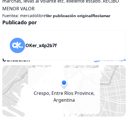
marchas, levas al volante etc. exelente estado. RECIBO 
MENOR VALOR
Fuentea:
mercadolibre
Ver publicación original
Reclamar
Publicado por
OKer_x4p2b7f
Ubicación
Mostrar mapa
Crespo, Entre Ríos Province,
Argentina