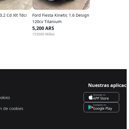
.2 Cd Xlt Tdci
Ford Fiesta Kinetic 1.6 Design
120cv Titanium
5,200 ARS
153000 Millas
Nuestras aplicac
Descargar en
ookies
APP Store
Consíguelo en
n de cookies
Google Play