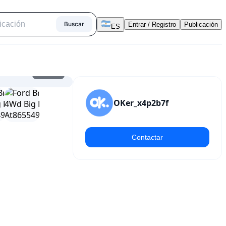
Buscar
Entrar / Registro
Publicación
ES
1
/
14
OKer_x4p2b7f
Contactar