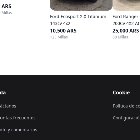
0 ARS
 Millas
Ford Ecosport 2.0 Titanium
Ford Ranger 3
143cv 4x2
200Cv 4X2 At
10,500 ARS
25,000 ARS
123 Millas
88 Millas
da
Cookie
áctanos
Política de c
untas frecuentes
Configuració
rte y comentarios