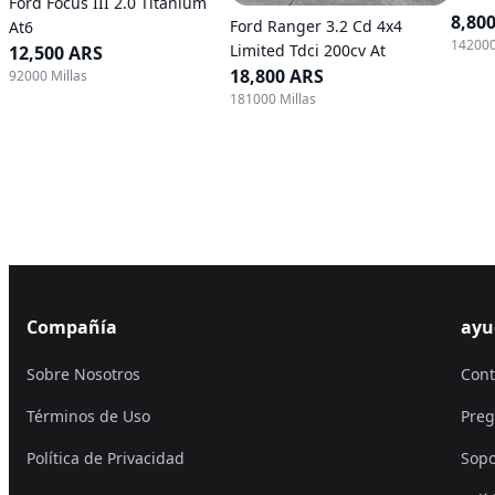
Ford Focus III 2.0 Titanium
8,80
Ford Ranger 3.2 Cd 4x4
At6
142000
Limited Tdci 200cv At
12,500 ARS
18,800 ARS
92000 Millas
181000 Millas
Compañía
ayu
Sobre Nosotros
Cont
Términos de Uso
Preg
Política de Privacidad
Sopo