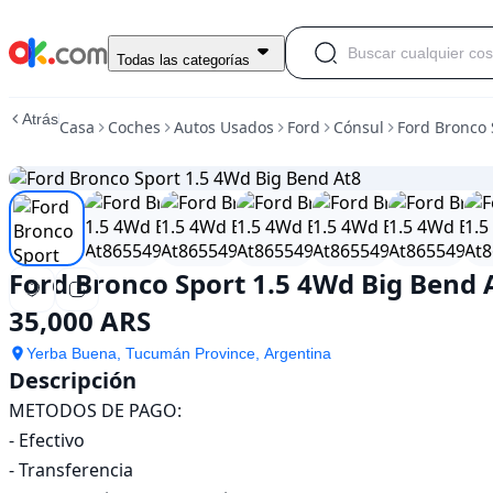
Usado
Todas las categorías
Ford
Bronco
Atrás
Casa
Coches
Autos Usados
Ford
Cónsul
Ford Bronco 
Sport
1.5
4Wd
Big
Bend
At8
En
Ford Bronco Sport 1.5 4Wd Big Bend 
venta
35,000
35,000 ARS
ARS
Yerba Buena, Tucumán Province, Argentina
Descripción
METODOS DE PAGO:

- Efectivo

- Transferencia
