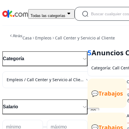
Todas las categorías
Atrás
Casa
Empleos
Call Center y Servicio al Cliente
5
Anuncios Ca
Categoría
Categoría
:
Call Cent
Empleos / Call Center y Servicio al Cliente
O
💬
Trabajos
Salario
A
💬
Trabajos