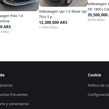
Volkswagen 
Tdi 180Cv Co
Volkswagen Up! 1.0 Move Up!
35,500,000
wagen Polo 1.6
75cv 5 p
82000 Millas
rtline
12,300,000 ARS
00 ARS
116000 Millas
 Millas
da
Cookie
áctanos
Política de c
untas frecuentes
Configuració
rte y comentarios