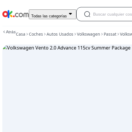
Usado
Todas las categorías
Volkswagen
Vento
Atrás
Casa
Coches
Autos Usados
Volkswagen
Passat
Volks
2.0
Advance
115cv
Summer
Package
En
venta
10,500
ARS