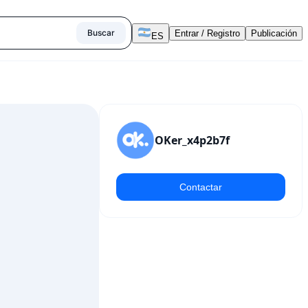
Buscar
Entrar / Registro
Publicación
ES
OKer_x4p2b7f
Contactar