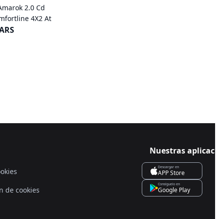
Amarok 2.0 Cd
mfortline 4X2 At
 ARS
Nuestras aplicac
Descargar en
ookies
APP Store
Consíguelo en
n de cookies
Google Play