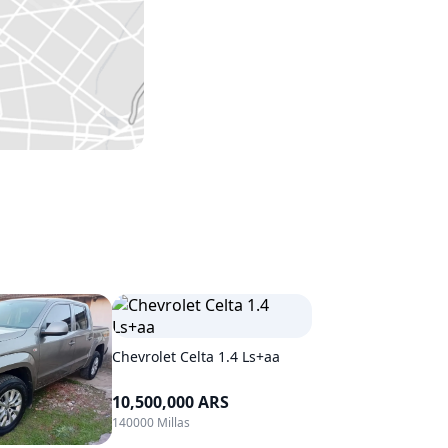
Chevrolet Celta 1.4 Ls+aa
10,500,000 ARS
140000 Millas