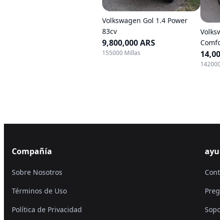
Volkswagen Gol 1.4 Power
83cv
Volks
9,800,000 ARS
Comfo
155000 Millas
14,0
142000
Compañía
ayu
Sobre Nosotros
Cont
Términos de Uso
Preg
Política de Privacidad
Sopo