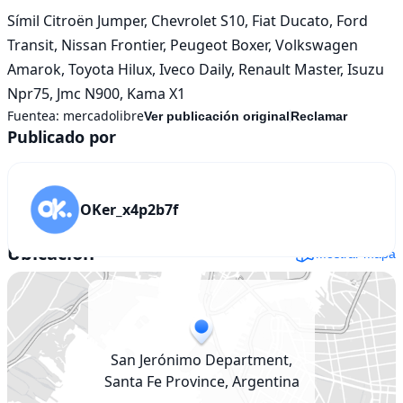
Símil Citroën Jumper, Chevrolet S10, Fiat Ducato, Ford 
Transit, Nissan Frontier, Peugeot Boxer, Volkswagen 
Amarok, Toyota Hilux, Iveco Daily, Renault Master, Isuzu 
Npr75, Jmc N900, Kama X1
Fuentea:
mercadolibre
Ver publicación original
Reclamar
Publicado por
OKer_x4p2b7f
Ubicación
Mostrar mapa
San Jerónimo Department,
Santa Fe Province, Argentina