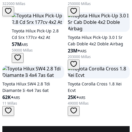
322000 Millas
250000 Millas
Toyota Hilux Pick-Up 2.8
Cd Srx 177cv 4x2 At
Toyota Hilux Pick-Up 3.0 I Sr
57M
Cab Doble 4x2 Doble Airbag
ARS
23M+
59000 Millas
ARS
203000 Millas
Toyota Hilux SW4 2.8 Tdi
Toyota Corolla Cross 1.8 Xei
Diamante Ii 4x4 7as 6at
Ecvt
62K+
25K+
ARS
ARS
11 Millas
49000 Millas