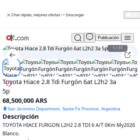
Chat rápido, mejores ofertas — Descargar
Publicación
Usado
Toyota
1
/
17
Hiace
2.8
Tdi
Furgón
6at
Toyota Hiace 2.8 Tdi Furgón 6at L2h2 3a
L2h2
5p
3a
5p
68,500,000 ARS
En
venta
San Jerónimo Department, Santa Fe Province, Argentina
Descripción
68,500,000
ARS
TOYOTA HIACE FURGON L2H2 2.8 TDI 6 A/T 0Km My2026 
Blanco. 
