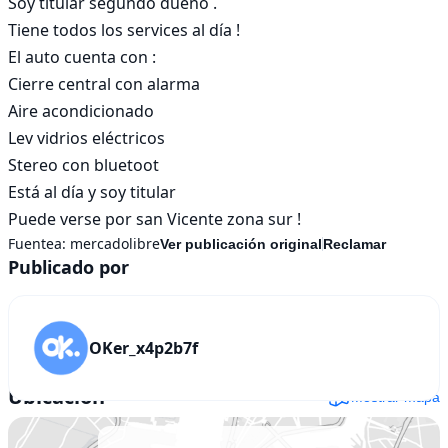
Soy titular segundo dueño .

Tiene todos los services al día !

El auto cuenta con :

Cierre central con alarma 

Aire acondicionado 

Lev vidrios eléctricos 

Stereo con bluetoot 

Está al día y soy titular 

Puede verse por san Vicente zona sur !
Fuentea:
mercadolibre
Ver publicación original
Reclamar
Publicado por
OKer_x4p2b7f
Ubicación
Mostrar mapa