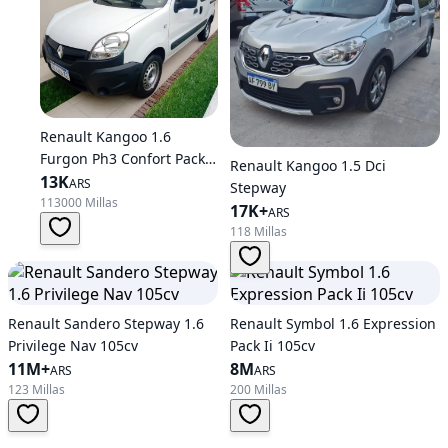
Renault Kangoo 1.6
Furgon Ph3 Confort Pack
Renault Kangoo 1.5 Dci
5as Lc
13K
ARS
Stepway
113000 Millas
17K+
ARS
118 Millas
Renault Sandero Stepway 1.6
Renault Symbol 1.6 Expression
Privilege Nav 105cv
Pack Ii 105cv
11M+
8M
ARS
ARS
123 Millas
200 Millas