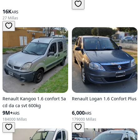
16K
ARS
27 Millas
Renault Kangoo 1.6 confort 5a
Renault Logan 1.6 Confort Plus
cd da ca svt 600kg
9M+
6,000
ARS
ARS
184000 Millas
179000 Millas