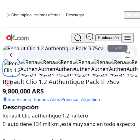
Chat rápido, mejores ofertas — Descargar
Publicación
Usado
Renault
1
/
10
Clio
1.2
Authentique
Pack
Ii
Renault Clio 1.2 Authentique Pack Ii 75cv
75cv
9,800,000 ARS
En
venta
San Vicente, Buenos Aires Province, Argentina
9,800,000
Descripción
ARS
Renault Clio authentique 1.2 naftero 

El auto tiene 134 mil km ,está muy sano en todo aspecto 
.
