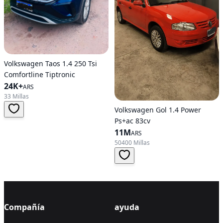
Volkswagen Taos 1.4 250 Tsi
Comfortline Tiptronic
24K+
ARS
33 Millas
Volkswagen Gol 1.4 Power
Ps+ac 83cv
11M
ARS
50400 Millas
Compañía
ayuda