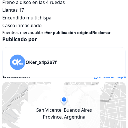
Freno a disco en las 4 ruedas

Llantas 17 

Encendido multichispa

Casco inmaculado
Fuentea:
mercadolibre
Ver publicación original
Reclamar
Publicado por
OKer_x4p2b7f
Ubicación
Mostrar mapa
San Vicente, Buenos Aires
Province, Argentina