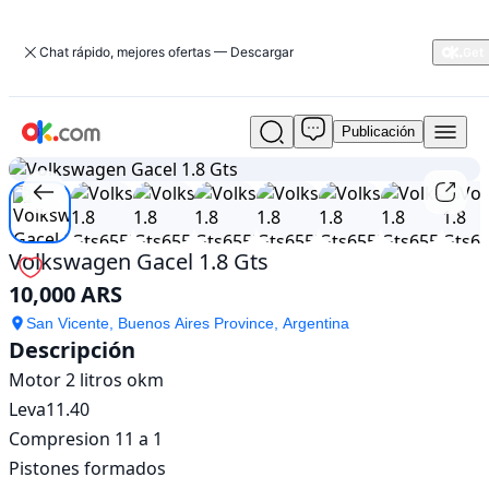
Chat rápido, mejores ofertas — Descargar
Publicación
Usado
1
/
10
Volkswagen
Gacel
1.8
Gts
En
Volkswagen Gacel 1.8 Gts
venta
10,000 ARS
10,000
ARS
San Vicente, Buenos Aires Province, Argentina
Descripción
Motor 2 litros okm

Leva11.40

Compresion 11 a 1

Pistones formados
