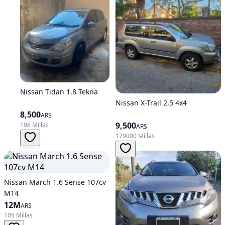
Nissan Tidan 1.8 Tekna
Nissan X-Trail 2.5 4x4
8,500
ARS
9,500
106 Millas
ARS
179000 Millas
Nissan March 1.6 Sense 107cv
M14
12M
ARS
105 Millas