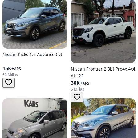
Nissan Kicks 1.6 Advance Cvt
15K+
Nissan Frontier 2.3bt Pro4x 4x4
ARS
60 Millas
At L22
36K+
ARS
5 Millas