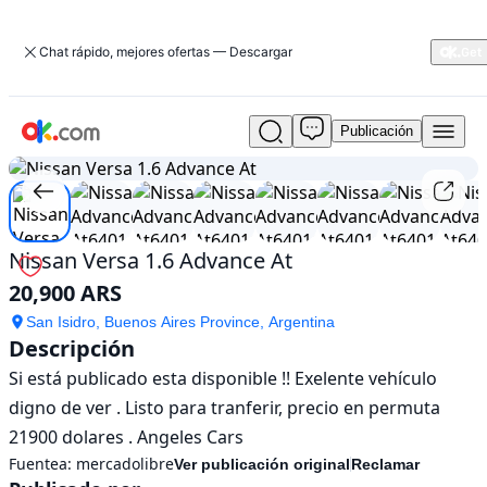
Chat rápido, mejores ofertas — Descargar
Publicación
Usado
1
/
15
Nissan
Versa
1.6
Advance
At
Nissan Versa 1.6 Advance At
En
20,900 ARS
venta
20,900
San Isidro, Buenos Aires Province, Argentina
ARS
Descripción
Si está publicado esta disponible !! Exelente vehículo 
digno de ver . Listo para tranferir, precio en permuta 
21900 dolares . Angeles Cars
Fuentea:
mercadolibre
Ver publicación original
Reclamar