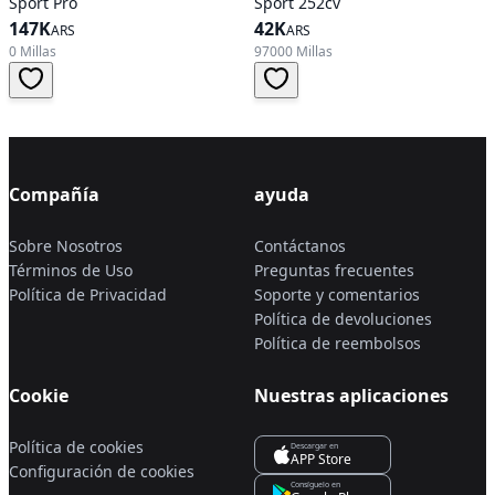
Sport Pro
Sport 252cv
147K
42K
ARS
ARS
0 Millas
97000 Millas
Compañía
ayuda
Sobre Nosotros
Contáctanos
Términos de Uso
Preguntas frecuentes
Política de Privacidad
Soporte y comentarios
Política de devoluciones
Política de reembolsos
Cookie
Nuestras aplicaciones
Política de cookies
Descargar en
APP Store
Configuración de cookies
Consíguelo en