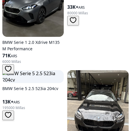
33K+
ARS
80000 Millas
BMW Serie 1 2.0 Xdrive M135
M Performance
71K
ARS
6000 Millas
BMW Serie 5 2.5 523ia 204cv
13K+
ARS
195000 Millas