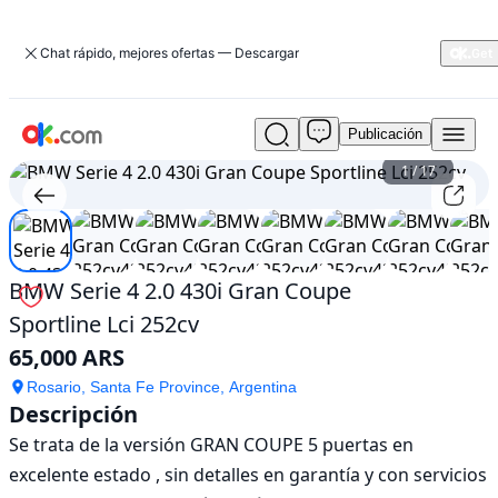
Chat rápido, mejores ofertas — Descargar
Publicación
Usado
BMW
1
/
17
Serie
4
2.0
430i
Gran
BMW Serie 4 2.0 430i Gran Coupe
Coupe
Sportline Lci 252cv
Sportline
Lci
65,000 ARS
252cv
En
Rosario, Santa Fe Province, Argentina
Descripción
venta
65,000
Se trata de la versión GRAN COUPE 5 puertas en 
ARS
excelente estado , sin detalles en garantía y con servicios 