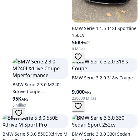
BMW Serie 1 1.5 118I Sportline
156Cv
56K+
ARS
0 Millas
BMW Serie 3 2.0 318is Coupe
BMW Serie 2 3.0 M240I
Xdrive Coupe
9,000
ARS
Mperformance
95K
230000 Millas
ARS
6 Millas
BMW Serie 5 3.0 550E Xdrive M
BMW Serie 3 3.0 330i Sedan