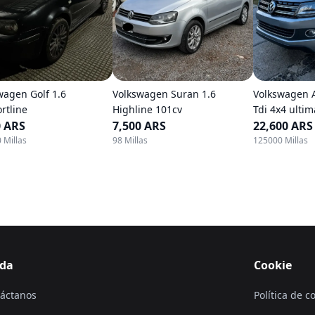
wagen Golf 1.6
Volkswagen Suran 1.6
Volkswagen 
rtline
Highline 101cv
Tdi 4x4 ultim
0 ARS
7,500 ARS
22,600 ARS
 Millas
98 Millas
125000 Millas
da
Cookie
áctanos
Política de c