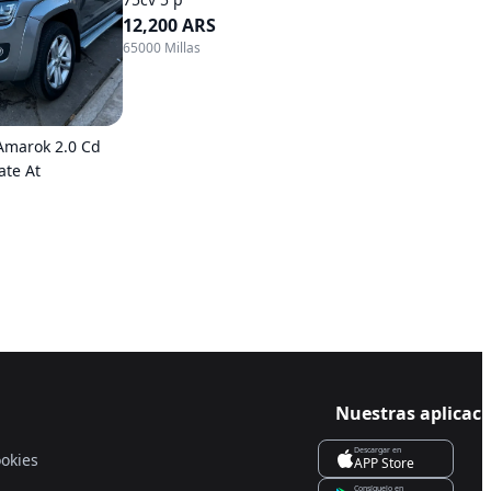
12,200 ARS
65000 Millas
Amarok 2.0 Cd
ate At
Nuestras aplicac
Descargar en
ookies
APP Store
Consíguelo en