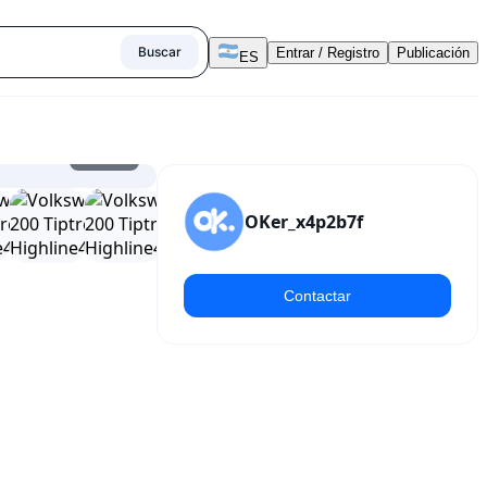
Buscar
Entrar / Registro
Publicación
ES
1
/
25
OKer_x4p2b7f
Contactar