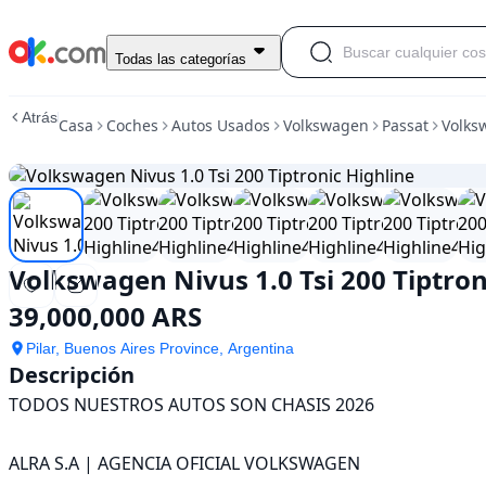
Usado
Todas las categorías
Volkswagen
Nivus
Atrás
Casa
Coches
Autos Usados
Volkswagen
Passat
Volksw
1.0
Tsi
200
Tiptronic
Highline
En
venta
Volkswagen Nivus 1.0 Tsi 200 Tiptron
39,000,000
ARS
39,000,000 ARS
Pilar, Buenos Aires Province, Argentina
Descripción
TODOS NUESTROS AUTOS SON CHASIS 2026

ALRA S.A | AGENCIA OFICIAL VOLKSWAGEN
