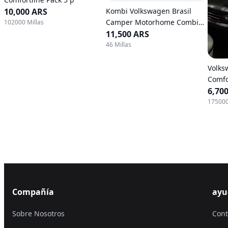
10,000 ARS
Kombi Volkswagen Brasil
Camper Motorhome Combi
102000 Millas
1.6 Boxer
11,500 ARS
46 Millas
Volks
Comfo
6,70
175000
Compañía
ayu
Sobre Nosotros
Cont