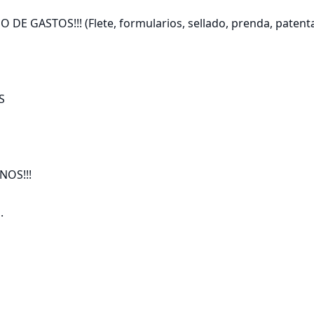
E GASTOS!!! (Flete, formularios, sellado, prenda, patenta


OS!!!


