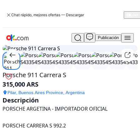
Chat rápido, mejores ofertas — Descargar
Publicación
Usado
1
/
17
Porsche
911
Carrera
S
En
Porsche 911 Carrera S
venta
315,000 ARS
315,000
ARS
Pilar, Buenos Aires Province, Argentina
Descripción
PORSCHE ARGETINA - IMPORTADOR OFICIAL

PORSCHE CARRERA S 992.2
