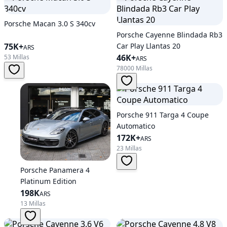
Porsche Macan 3.0 S 340cv
Porsche Cayenne Blindada Rb3
75K+
Car Play Llantas 20
ARS
46K+
53 Millas
ARS
78000 Millas
Porsche 911 Targa 4 Coupe
Automatico
172K+
ARS
23 Millas
Porsche Panamera 4
Platinum Edition
198K
ARS
13 Millas