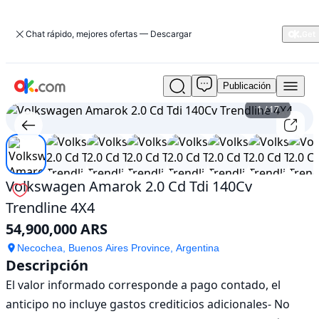
Chat rápido, mejores ofertas — Descargar
Publicación
Usado
Volkswagen
1
/
17
Amarok
2.0
Cd
Tdi
140Cv
Volkswagen Amarok 2.0 Cd Tdi 140Cv
Trendline
Trendline 4X4
4X4
En
54,900,000 ARS
venta
54,900,000
Necochea, Buenos Aires Province, Argentina
Descripción
ARS
El valor informado corresponde a pago contado, el 
anticipo no incluye gastos crediticios adicionales- No 