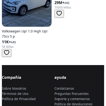
29M+
ARS
70000 Millas
Volkswagen Up! 1.0 High Up!
75cv 5 p
11K+
ARS
58 Millas
Compañía
ayuda
Sobre Nosotros
Contáctanos
Términos de Uso
Preguntas frecuentes
Política de Privacidad
Soporte y comentarios
Política de devoluciones