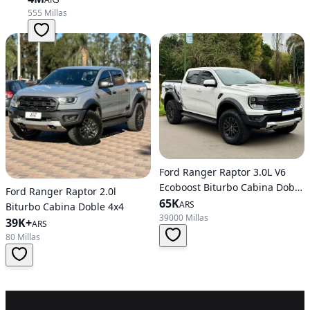
555 Millas
Ford Ranger Raptor 3.0L V6
Ecoboost Biturbo Cabina Doble
Ford Ranger Raptor 2.0l
4X4
65K
ARS
Biturbo Cabina Doble 4x4
39000 Millas
39K+
ARS
80 Millas