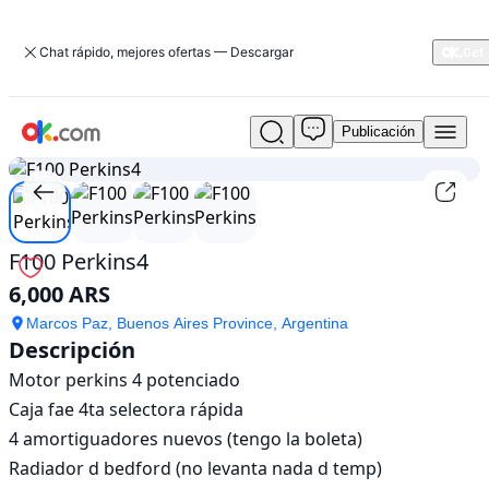
Chat rápido, mejores ofertas — Descargar
Publicación
Usado
1
/
4
F100
Perkins4
En
venta
6,000
F100 Perkins4
ARS
6,000 ARS
Marcos Paz, Buenos Aires Province, Argentina
Descripción
Motor perkins 4 potenciado 

Caja fae 4ta selectora rápida 

4 amortiguadores nuevos (tengo la boleta)

Radiador d bedford (no levanta nada d temp)
