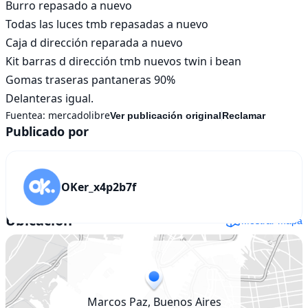
Burro repasado a nuevo 

Todas las luces tmb repasadas a nuevo

Caja d dirección reparada a nuevo

Kit barras d dirección tmb nuevos twin i bean 

Gomas traseras pantaneras 90%

Delanteras igual.
Fuentea:
mercadolibre
Ver publicación original
Reclamar
Publicado por
OKer_x4p2b7f
Ubicación
Mostrar mapa
Marcos Paz, Buenos Aires