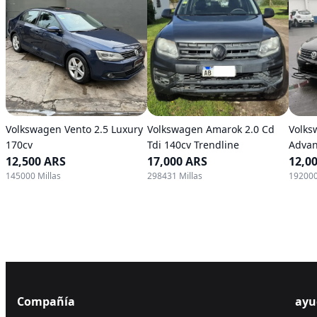
Volkswagen Vento 2.5 Luxury
Volkswagen Amarok 2.0 Cd
Volks
170cv
Tdi 140cv Trendline
Advan
12,500 ARS
17,000 ARS
12,0
145000 Millas
298431 Millas
192000
Compañía
ayu