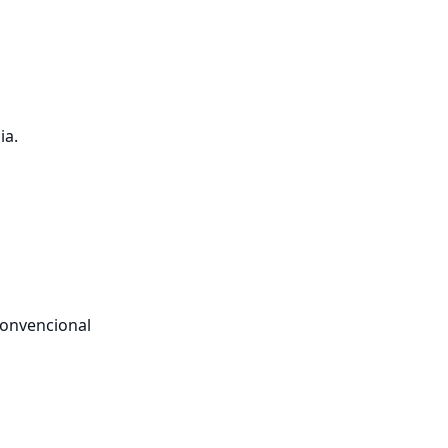
a.

onvencional
