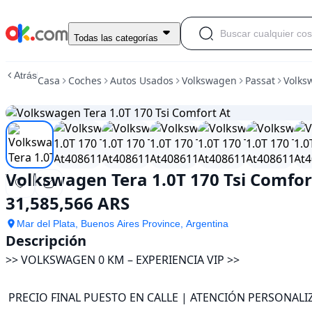
Usado
Todas las categorías
Volkswagen
Tera
Atrás
Casa
Coches
Autos Usados
Volkswagen
Passat
Volks
1.0T
170
Tsi
Comfort
At
En
venta
Volkswagen Tera 1.0T 170 Tsi Comfor
31,585,566
ARS
31,585,566 ARS
Mar del Plata, Buenos Aires Province, Argentina
Descripción
>> VOLKSWAGEN 0 KM – EXPERIENCIA VIP >>

 PRECIO FINAL PUESTO EN CALLE | ATENCIÓN PERSONALIZADA
