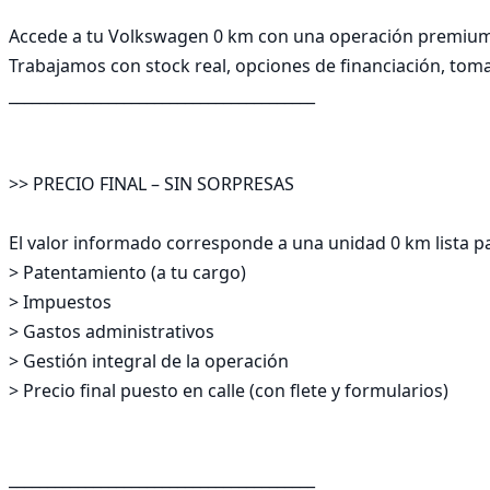
Accede a tu Volkswagen 0 km con una operación premium, 
Trabajamos con stock real, opciones de financiación, toma
________________________________________

>> PRECIO FINAL – SIN SORPRESAS

El valor informado corresponde a una unidad 0 km lista par
> Patentamiento (a tu cargo)

> Impuestos

> Gastos administrativos

> Gestión integral de la operación

> Precio final puesto en calle (con flete y formularios)

________________________________________
