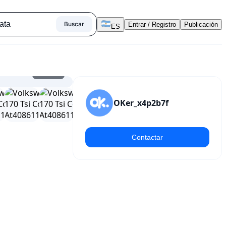
Buscar
Entrar / Registro
Publicación
ES
1
/
25
OKer_x4p2b7f
Contactar