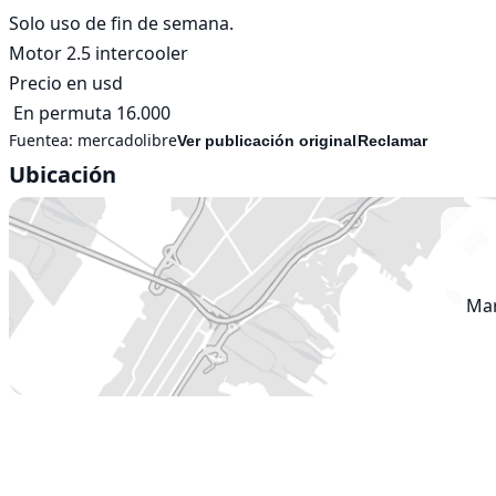
Solo uso de fin de semana. 

Motor 2.5 intercooler

Precio en usd

 En permuta 16.000
Fuentea:
mercadolibre
Ver publicación original
Reclamar
Ubicación
Mar