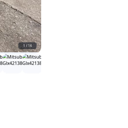
1
/
16