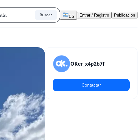
Buscar
Entrar / Registro
Publicación
ES
OKer_x4p2b7f
Contactar