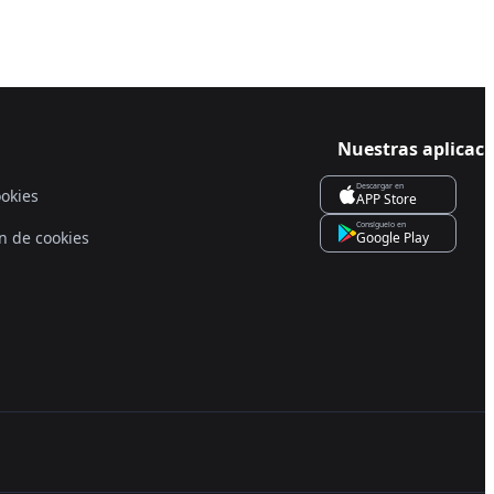
Nuestras aplicac
Descargar en
ookies
APP Store
Consíguelo en
n de cookies
Google Play