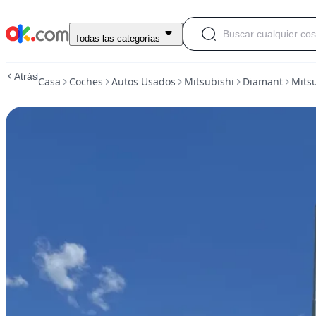
Usado
Todas las categorías
Mitsubishi
Montero
Atrás
Casa
Coches
Autos Usados
Mitsubishi
Diamant
Mitsu
2.5
Glx
En
venta
13,000
ARS