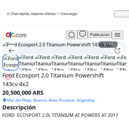
Chat rápido, mejores ofertas — Descargar
Publicación
Usado
Ford
1
/
13
Ecosport
2.0
Titanium
Powershift
143cv
Ford Ecosport 2.0 Titanium Powershift
4x2
143cv 4x2
En
venta
20,500,000 ARS
20,500,000
ARS
Mar del Plata, Buenos Aires Province, Argentina
Descripción
FORD  ECOSPORT 2.0L TITANIUM AT POWERS AT 2017 
