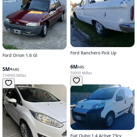
Ford Ranchero Pick Up
Ford Orion 1.6 Gl
6M
ARS
5M+
ARS
50000 Millas
154000 Millas
Fiat Qubo 1.4 Active 73cv