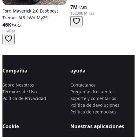
7M+
ARS
Ford Maverick 2.0 Ecoboost
152000 Millas
Tremor At8 4Wd My25
46K+
ARS
8 Millas
Compañía
ayuda
Sobre Nosotros
Contáctanos
Términos de Uso
Preguntas frecuentes
Política de Privacidad
Soporte y comentarios
Política de devoluciones
Política de reembolsos
Cookie
Nuestras aplicaciones