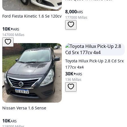
8,000
ARS
Ford Fiesta Kinetic 1.6 Se 120cv
177000 Millas
10K+
ARS
147000 Millas
Toyota Hilux Pick-Up 2.8 Cd Srx
177cv 4x4
30K+
ARS
136 Millas
Nissan Versa 1.6 Sense
10K
ARS
118000 Millas