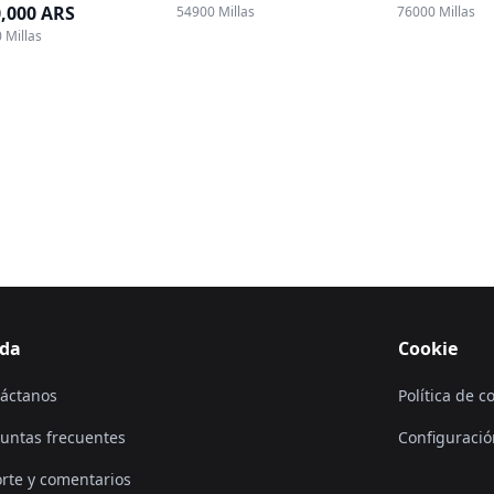
0,000 ARS
54900 Millas
76000 Millas
 Millas
da
Cookie
áctanos
Política de c
untas frecuentes
Configuració
rte y comentarios