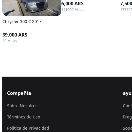
6,000 ARS
7,50
141000 Millas
177500
Chrysler 300 C 2017
39,000 ARS
20 Millas
Compañía
ayu
Sobre Nosotros
Cont
Términos de Uso
Preg
Política de Privacidad
Sopo