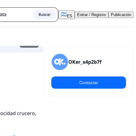
Buscar
Entrar / Registro
Publicación
ES
1
/
2
OKer_x4p2b7f
Contactar
ocidad crucero, 