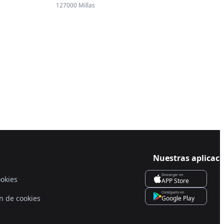
127000 Millas
Nuestras aplicac
Descargar en
ookies
APP Store
Consíguelo en
n de cookies
Google Play