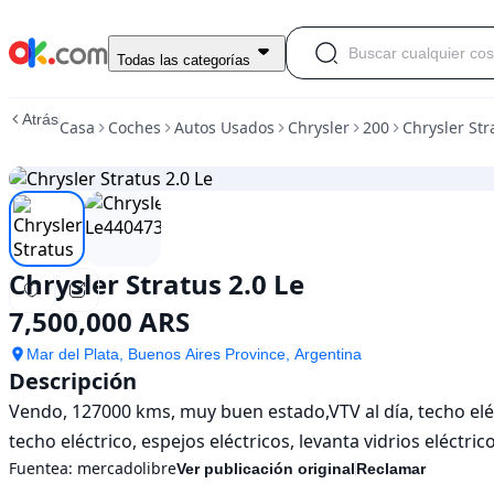
Usado
Todas las categorías
Chrysler
Stratus
Atrás
Casa
Coches
Autos Usados
Chrysler
200
Chrysler Str
2.0
Le
En
venta
7,500,000
ARS
Chrysler Stratus 2.0 Le
7,500,000 ARS
Mar del Plata, Buenos Aires Province, Argentina
Descripción
Vendo, 127000 kms, muy buen estado,VTV al día, techo eléct
techo eléctrico, espejos eléctricos, levanta vidrios eléctri
Fuentea:
mercadolibre
Ver publicación original
Reclamar