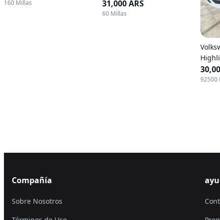
31,000 ARS
160 Millas
60 Millas
Volks
Highl
30,0
92500 
Compañía
ayu
Sobre Nosotros
Cont
Términos de Uso
Preg