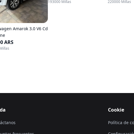
193000 Millas
220000 Millas
wagen Amarok 3.0 V6 Cd
ine
00 ARS
Millas
da
Cookie
áctanos
Política de c
untas frecuentes
Configuració