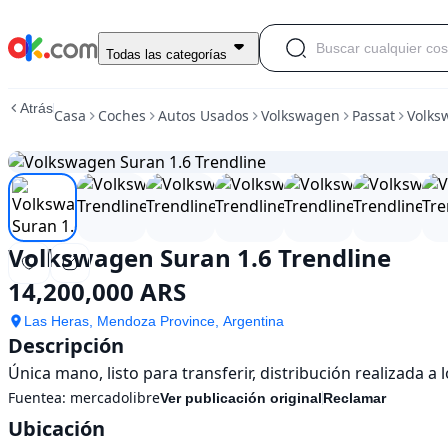
Usado
Todas las categorías
Volkswagen
Suran
Atrás
Casa
Coches
Autos Usados
Volkswagen
Passat
Volks
1.6
Trendline
En
venta
14,200,000
ARS
Volkswagen Suran 1.6 Trendline
14,200,000 ARS
Las Heras, Mendoza Province, Argentina
Descripción
Única mano, listo para transferir, distribución realizada a 
Fuentea:
mercadolibre
Ver publicación original
Reclamar
Ubicación