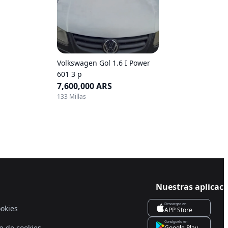
Volkswagen Gol 1.6 I Power
601 3 p
7,600,000 ARS
133 Millas
Nuestras aplicac
Descargar en
ookies
APP Store
Consíguelo en
n de cookies
Google Play