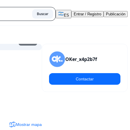
Buscar
Entrar / Registro
Publicación
ES
1
/
8
OKer_x4p2b7f
Contactar
Mostrar mapa