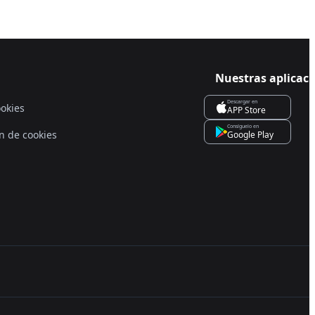
Nuestras aplicac
Descargar en
ookies
APP Store
Consíguelo en
n de cookies
Google Play