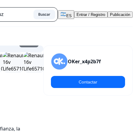
Buscar
Entrar / Registro
Publicación
ES
1
/
19
OKer_x4p2b7f
Contactar
anza, la 