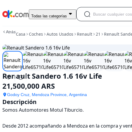
Usado
Todas las categorías
Renault
Sandero
Atrás
Casa
Coches
Autos Usados
Renault
21
Renault Sande
1.6
16v
Life
En
venta
21,500,000
ARS
Renault Sandero 1.6 16v Life
21,500,000 ARS
Godoy Cruz, Mendoza Province, Argentina
Descripción
Somos Automotores Motul Tiburcio.

Desde 2012 acompañando a Mendoza en la compra y venta 