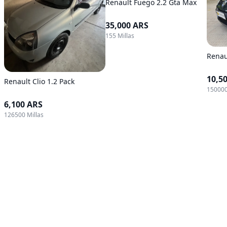
Renault Fuego 2.2 Gta Max
35,000 ARS
155 Millas
Renau
10,5
Renault Clio 1.2 Pack
150000
6,100 ARS
126500 Millas