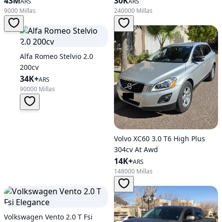
43M
30K
ARS
ARS
9000 Millas
240000 Millas
Alfa Romeo Stelvio 2.0
200cv
34K+
ARS
90000 Millas
Volvo XC60 3.0 T6 High Plus
304cv At Awd
14K+
ARS
148000 Millas
Volkswagen Vento 2.0 T Fsi