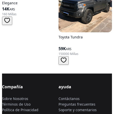
Elegance
14K
ARS
160 Millas
Toyota Tundra
59K
ARS
150000 Millas
Compañía
ayuda
Sobre Nosotros
Contáctanos
Términos de Uso
Preguntas frecuentes
Política de Privacidad
Soporte y comentarios