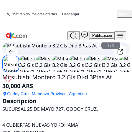
Chat rápido, mejores ofertas — Descargar
Publicación
Usado
Mitsubishi
1
/
9
Montero
3.2
Gls
Di-
d
Mitsubishi Montero 3.2 Gls Di-d 3Ptas At
3Ptas
30,000 ARS
At
En
Godoy Cruz, Mendoza Province, Argentina
venta
Descripción
30,000
SUCURSAL 25 DE MAYO 727, GODOY CRUZ. 

ARS
4 CUBIERTAS NUEVAS YOKOHAMA
