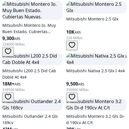
Mitsubishi Montero 2.5 Glx
Mitsubishi Montero Io. Muy
Buen Estado. Cubiertas
10K
ARS
Nuevas.
9,300
226 Millas
ARS
234000 Millas
Mitsubishi L200 2.5 Did Cab
Mitsubishi Nativa 2.5 Glx I 4x4
Doble At 4x4
18M+
9,500
ARS
ARS
239500 Millas
350000 Millas
Mitsubishi Outlander 2.4 Gls
Mitsubishi Montero 3.2 Gls Di-
169cv
d 190cv At C/t