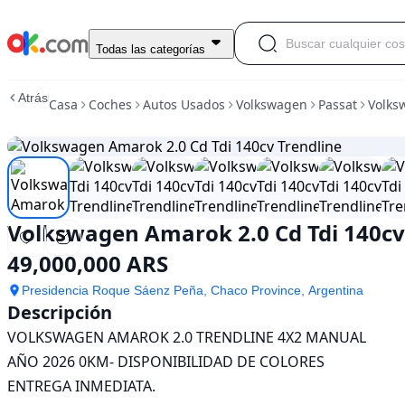
Usado
Todas las categorías
Volkswagen
Amarok
Atrás
Casa
Coches
Autos Usados
Volkswagen
Passat
Volks
2.0
Cd
Tdi
140cv
Trendline
En
venta
Volkswagen Amarok 2.0 Cd Tdi 140cv
49,000,000
ARS
49,000,000 ARS
Presidencia Roque Sáenz Peña, Chaco Province, Argentina
Descripción
VOLKSWAGEN AMAROK 2.0 TRENDLINE 4X2 MANUAL

AÑO 2026 0KM- DISPONIBILIDAD DE COLORES

ENTREGA INMEDIATA.
