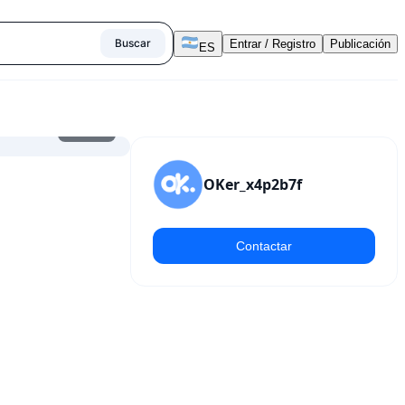
Buscar
Entrar / Registro
Publicación
ES
1
/
8
OKer_x4p2b7f
Contactar