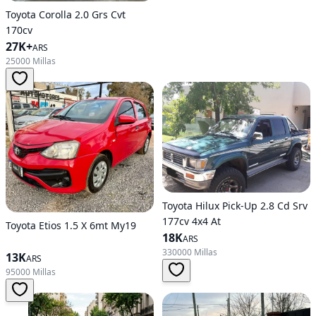
Toyota Corolla 2.0 Grs Cvt
170cv
27K+
ARS
25000 Millas
Toyota Hilux Pick-Up 2.8 Cd Srv
177cv 4x4 At
Toyota Etios 1.5 X 6mt My19
18K
ARS
330000 Millas
13K
ARS
95000 Millas