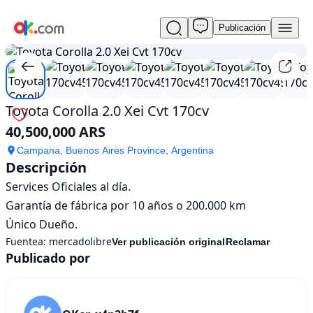
Publicación
Usado
1
/
10
Toyota
Corolla
2.0
Xei
Cvt
Toyota Corolla 2.0 Xei Cvt 170cv
170cv
40,500,000 ARS
En
venta
Campana, Buenos Aires Province, Argentina
40,500,000
Descripción
ARS
Services Oficiales al día.

Garantía de fábrica por 10 años o 200.000 km

Único Dueño.
Fuentea:
mercadolibre
Ver publicación original
Reclamar
Publicado por