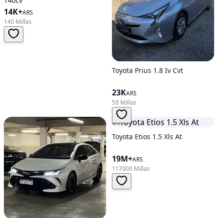
140cv
14K+
ARS
140 Millas
Toyota Prius 1.8 Iv Cvt
23K
ARS
59 Millas
Toyota Etios 1.5 Xls At
19M+
ARS
117000 Millas