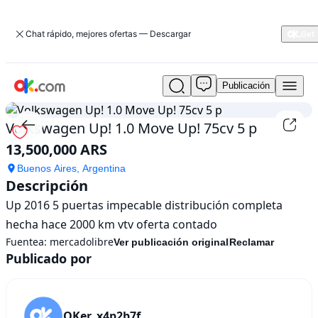
Chat rápido, mejores ofertas — Descargar
Publicación
Usado
Volkswagen
Up!
Volkswagen Up! 1.0 Move Up! 75cv 5 p
1.0
13,500,000 ARS
Move
Up!
Buenos Aires, Argentina
75cv
Descripción
5
Up 2016 5 puertas impecable distribución completa 
p
En
hecha hace 2000 km vtv oferta contado
venta
Fuentea:
mercadolibre
Ver publicación original
Reclamar
13,500,000
Publicado por
ARS
OKer_x4p2b7f