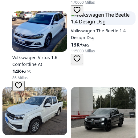
170000 Millas
Volkswagen The Beetle 1.4
Design Dsg
13K+
ARS
115000 Millas
Volkswagen Virtus 1.6
Comfortline At
14K+
ARS
86 Millas