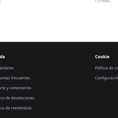
175 Millas
s
da
Cookie
áctanos
Política de c
untas frecuentes
Configuració
rte y comentarios
tica de devoluciones
tica de reembolsos