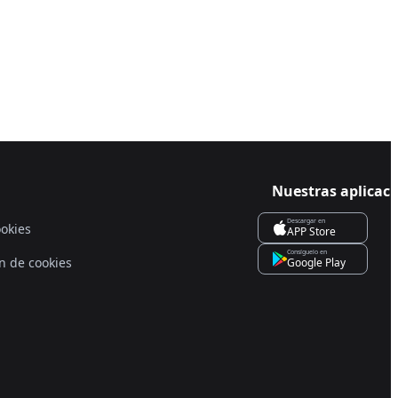
Nuestras aplicac
Descargar en
ookies
APP Store
Consíguelo en
n de cookies
Google Play