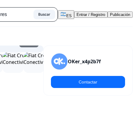
Buscar
Entrar / Registro
Publicación
ES
1
/
25
OKer_x4p2b7f
Contactar