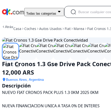
Usado
Todas las categorías
Fiat
Cronos
Atrás
Casa
Coches
Autos Usados
Fiat
Marea
Fiat Cronos 1.
1.3
Gse
Drive
Pack
Conectividad
En
venta
Fiat Cronos 1.3 Gse Drive Pack Conec
12,000
ARS
12,000 ARS
Buenos Aires, Argentina
Descripción
NUEVO FIAT CRONOS PACK PLUS 1.3 0KM 2025 0KM

NUEVA FINANCIACION UNICA A TASA 0% DE INTERES
