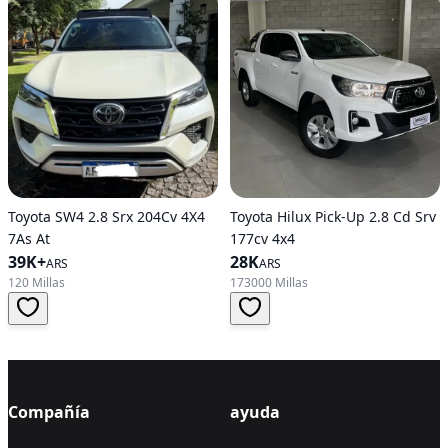
Toyota SW4 2.8 Srx 204Cv 4X4
Toyota Hilux Pick-Up 2.8 Cd Srv
7As At
177cv 4x4
39K+
28K
ARS
ARS
120 Millas
173000 Millas
Compañía
ayuda