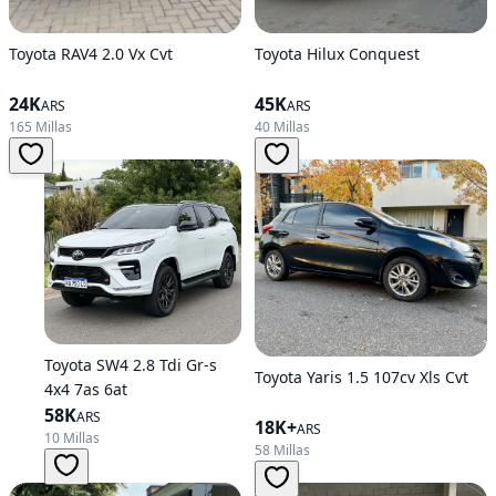
Toyota RAV4 2.0 Vx Cvt
Toyota Hilux Conquest
24K
45K
ARS
ARS
165 Millas
40 Millas
Toyota SW4 2.8 Tdi Gr-s
Toyota Yaris 1.5 107cv Xls Cvt
4x4 7as 6at
58K
ARS
18K+
ARS
10 Millas
58 Millas