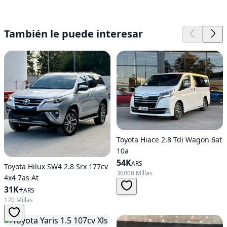
También le puede interesar
Toyota Hiace 2.8 Tdi Wagon 6at
10a
54K
ARS
Toyota Hilux SW4 2.8 Srx 177cv
30000 Millas
4x4 7as At
31K+
ARS
170 Millas