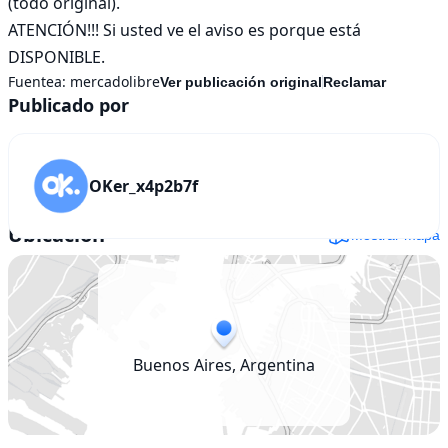
(todo original).

ATENCIÓN!!! Si usted ve el aviso es porque está 
DISPONIBLE.
Fuentea:
mercadolibre
Ver publicación original
Reclamar
Publicado por
OKer_x4p2b7f
Ubicación
Mostrar mapa
Buenos Aires, Argentina