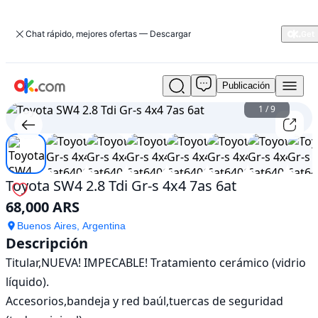
Chat rápido, mejores ofertas — Descargar
Publicación
Usado
Toyota
1
/
9
SW4
2.8
Tdi
Gr-
s
Toyota SW4 2.8 Tdi Gr-s 4x4 7as 6at
4x4
68,000 ARS
7as
6at
Buenos Aires, Argentina
En
Descripción
venta
Titular,NUEVA! IMPECABLE! Tratamiento cerámico (vidrio 
68,000
ARS
líquido).

Accesorios,bandeja y red baúl,tuercas de seguridad 