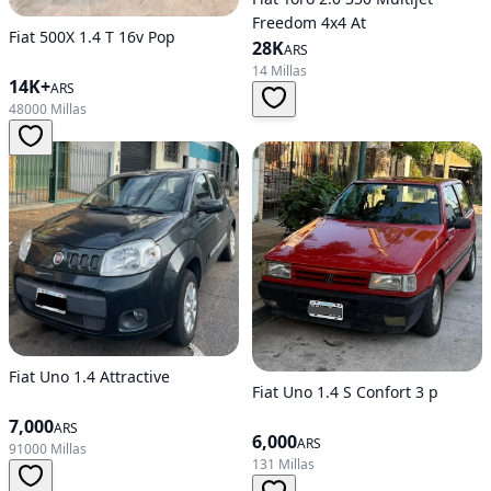
Freedom 4x4 At
Fiat 500X 1.4 T 16v Pop
28K
ARS
14 Millas
14K+
ARS
48000 Millas
Fiat Uno 1.4 Attractive
Fiat Uno 1.4 S Confort 3 p
7,000
ARS
6,000
ARS
91000 Millas
131 Millas