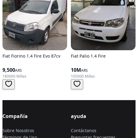
Fiat Fiorino 1.4 Fire Evo 87cv
Fiat Palio 1.4 Fire
9,500
10M
ARS
ARS
180000 Millas
105000 Millas
Compañía
ayuda
Sobre Nosotros
Contáctanos
Términos de Uso
Preguntas frecuentes