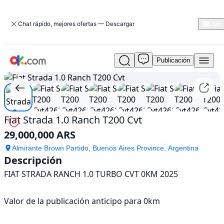
Chat rápido, mejores ofertas — Descargar
Publicación
Usado
1
/
25
Fiat
Strada
1.0
Ranch
T200
Fiat Strada 1.0 Ranch T200 Cvt
Cvt
29,000,000 ARS
En
venta
Almirante Brown Partido, Buenos Aires Province, Argentina
29,000,000
Descripción
ARS
FIAT STRADA RANCH 1.0 TURBO CVT 0KM 2025

Valor de la publicación anticipo para 0km
