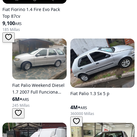
Fiat Fiorino 1.4 Fire Evo Pack
Top 87cv
9,100
ARS
185 Millas
Fiat Palio Weekend Diesel
1.7 2007 Full Funciona
Fiat Palio 1.3 Sx 5 p
Todo Motor
6M+
ARS
245 Millas
4M+
ARS
360000 Millas