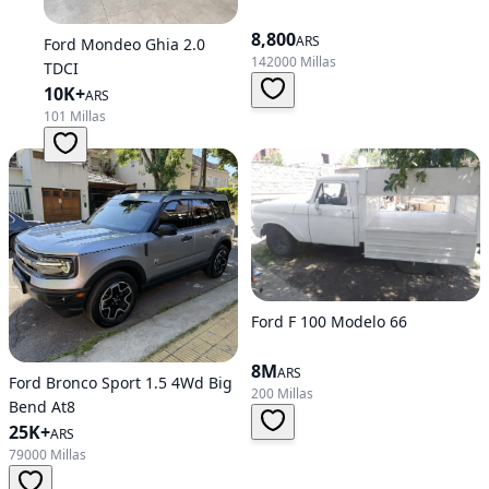
8,800
ARS
Ford Mondeo Ghia 2.0
142000 Millas
TDCI
10K+
ARS
101 Millas
Ford F 100 Modelo 66
8M
ARS
Ford Bronco Sport 1.5 4Wd Big
200 Millas
Bend At8
25K+
ARS
79000 Millas