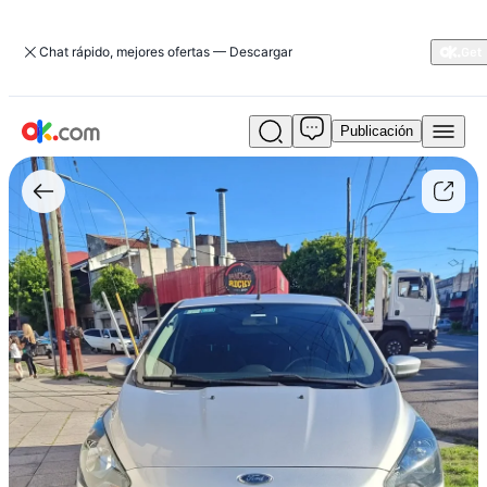
Chat rápido, mejores ofertas — Descargar
Publicación
Usado
Ford
Ka
1.5
Se
En
venta
14,000,000
ARS