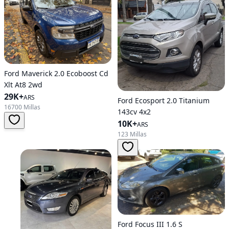
Ford Maverick 2.0 Ecoboost Cd
Xlt At8 2wd
29K+
ARS
Ford Ecosport 2.0 Titanium
16700 Millas
143cv 4x2
10K+
ARS
123 Millas
Ford Focus III 1.6 S