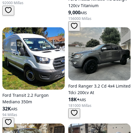
92000 Millas
120cv Titanium
9,000
ARS
156000 Millas
Ford Ranger 3.2 Cd 4x4 Limited
Tdci 200cv At
Ford Transit 2.2 Furgon
18K+
ARS
Mediano 350m
181000 Millas
32K
ARS
94 Millas