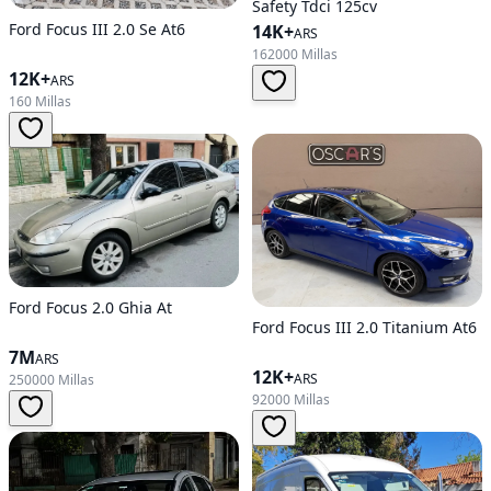
Safety Tdci 125cv
Ford Focus III 2.0 Se At6
14K+
ARS
162000 Millas
12K+
ARS
160 Millas
Ford Focus 2.0 Ghia At
Ford Focus III 2.0 Titanium At6
7M
ARS
12K+
ARS
250000 Millas
92000 Millas