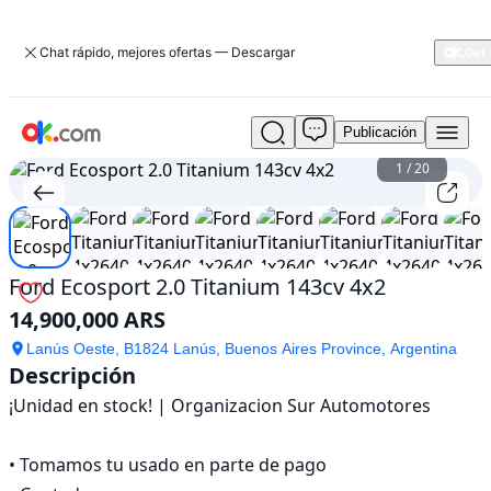
Chat rápido, mejores ofertas — Descargar
Publicación
Usado
Ford
1
/
20
Ecosport
2.0
Titanium
143cv
4x2
Ford Ecosport 2.0 Titanium 143cv 4x2
En
14,900,000 ARS
venta
14,900,000
Lanús Oeste, B1824 Lanús, Buenos Aires Province, Argentina
ARS
Descripción
¡Unidad en stock! | Organizacion Sur Automotores

• Tomamos tu usado en parte de pago
