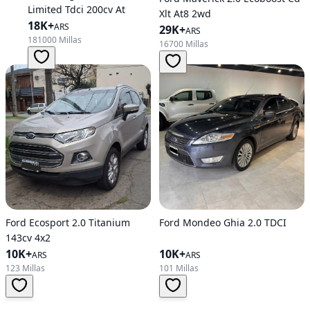
Limited Tdci 200cv At
Xlt At8 2wd
18K+
ARS
29K+
ARS
181000 Millas
16700 Millas
Ford Ecosport 2.0 Titanium
Ford Mondeo Ghia 2.0 TDCI
143cv 4x2
10K+
10K+
ARS
ARS
123 Millas
101 Millas