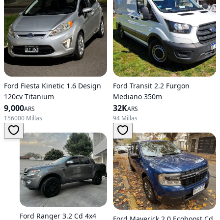
Ford Fiesta Kinetic 1.6 Design
Ford Transit 2.2 Furgon
120cv Titanium
Mediano 350m
9,000
32K
ARS
ARS
156000 Millas
94 Millas
Ford Ranger 3.2 Cd 4x4
Ford Maverick 2.0 Ecoboost Cd