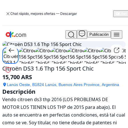
Chat rápido, mejores ofertas — Descargar
Publicación
Usado
1
/
11
Citroën
DS3
1.6
Thp
156
Citroën DS3 1.6 Thp 156 Sport Chic
Sport
15,700 ARS
Chic
En
Lanús Oeste, B1824 Lanús, Buenos Aires Province, Argentina
venta
Descripción
15,700
Vendo citroen ds3 thp 2016 (LOS PROBLEMAS DE 
ARS
MOTOR LOS TIENEN LOS THP de 2015 para abajo). El 
auto se encuentra en perfectas condiciones, está tal cual 
como se ve. Soy titular, no tiene deuda de patentes ni 