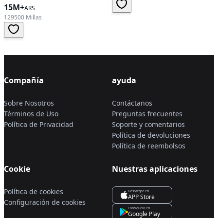
15M+
ARS
129500 Millas
Compañía
ayuda
Sobre Nosotros
Contáctanos
Términos de Uso
Preguntas frecuentes
Política de Privacidad
Soporte y comentarios
Política de devoluciones
Política de reembolsos
Cookie
Nuestras aplicaciones
Política de cookies
Descargar en
APP Store
Configuración de cookies
Consíguelo en
Google Play