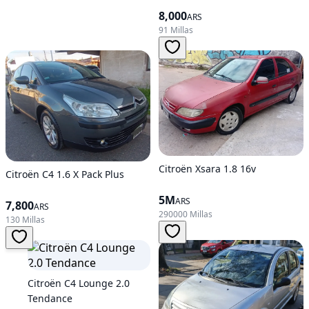
8,000
ARS
91 Millas
Citroën Xsara 1.8 16v
Citroën C4 1.6 X Pack Plus
5M
ARS
7,800
ARS
290000 Millas
130 Millas
Citroën C4 Lounge 2.0
Tendance