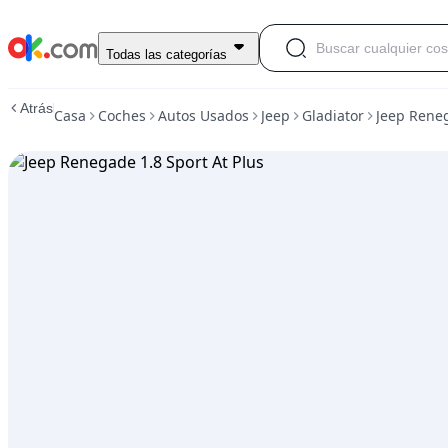
Usado
Todas las categorías
Jeep
Renegade
Atrás
Casa
Coches
Autos Usados
Jeep
Gladiator
Jeep Reneg
1.8
Sport
At
Plus
En
venta
18,500,000
ARS