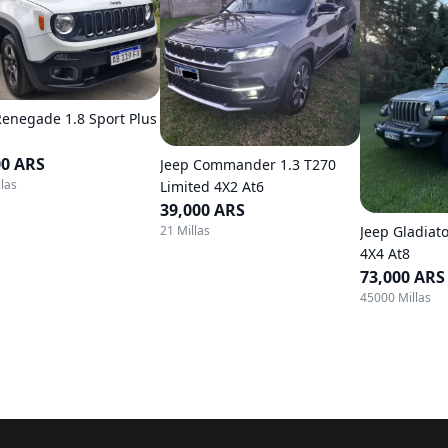
Renegade 1.8 Sport Plus
00 ARS
Jeep Commander 1.3 T270
las
Limited 4X2 At6
39,000 ARS
Jeep Gladiat
21 Millas
4X4 At8
73,000 ARS
45000 Millas