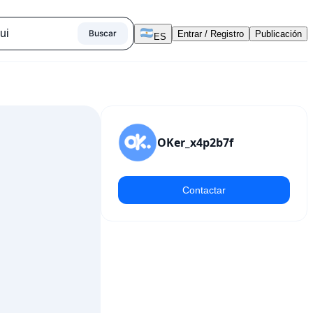
Buscar
Entrar / Registro
Publicación
ES
OKer_x4p2b7f
Contactar