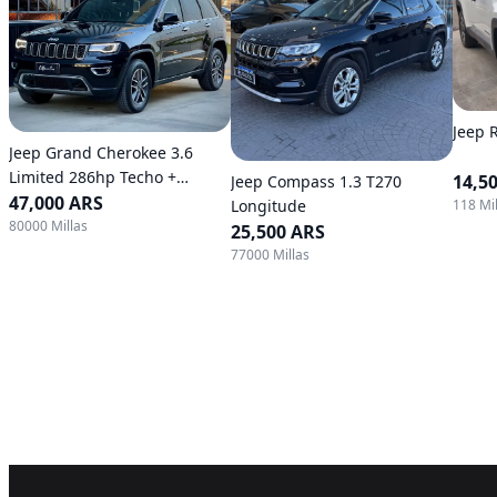
Jeep 
Jeep Grand Cherokee 3.6
Limited 286hp Techo +
14,5
Jeep Compass 1.3 T270
Llantas 18
47,000 ARS
118 Mil
Longitude
80000 Millas
25,500 ARS
77000 Millas